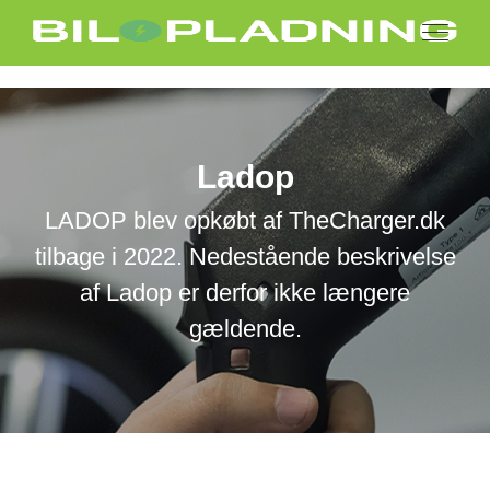
Ladop
LADOP blev opkøbt af TheCharger.dk
tilbage i 2022. Nedestående beskrivelse
af Ladop er derfor ikke længere
gældende.