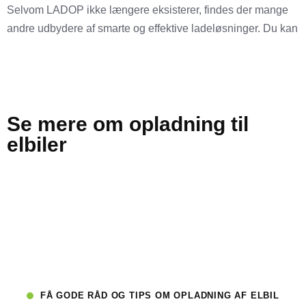
Selvom LADOP ikke længere eksisterer, findes der mange
andre udbydere af smarte og effektive ladeløsninger. Du kan
sammenligne ladebokse og finde den rette løsning her.
Se mere om opladning til
elbiler
Se vores udvalg af ladebokse til elbiler >>
Hvordan får billig opladning til din elbil >>
Gå til forsiden og find flere muligheder >>
FÅ GODE RÅD OG TIPS OM OPLADNING AF ELBIL