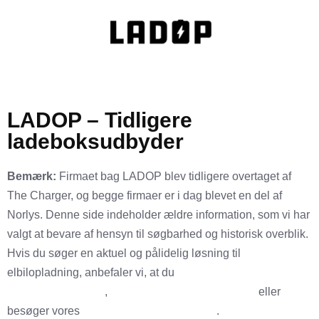
LADOP – Tidligere
ladeboksudbyder
Bemærk:
Firmaet bag LADOP blev tidligere overtaget af
The Charger, og begge firmaer er i dag blevet en del af
Norlys. Denne side indeholder ældre information, som vi har
valgt at bevare af hensyn til søgbarhed og historisk overblik.
Hvis du søger en aktuel og pålidelig løsning til
elbilopladning, anbefaler vi, at du
sammenligner de bedste
ladebokse til elbiler
,
finder billig opladning af elbil
eller
besøger vores
forside for flere muligheder
.